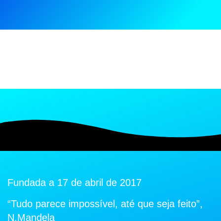
Fundada a 17 de abril de 2017
“Tudo parece impossível, até que seja feito”,
N.Mandela